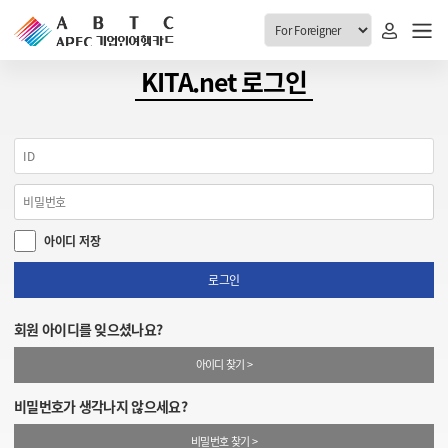
ABTC 전체메뉴
KITA.net 로그인
안내
발급현황
ABTC 제도 소개
신청진행 현황
VABTC 안내
소지자 현황
아이디 저장
발급 자격요건
고객센터
신규발급 안내
로그인
공지사항
재발급 안내
회원 아이디를 잊으셨나요?
FAQ
취소/반납 안내
아이디 찾기 >
1:1 문의
신청
비밀번호가 생각나지 않으세요?
취소
비밀번호 찾기 >