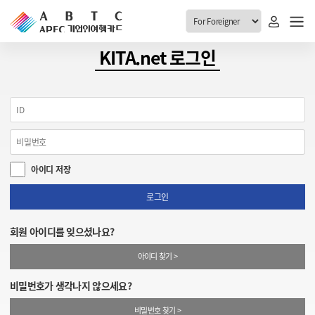
ABTC 전체메뉴
KITA.net 로그인
안내
발급현황
ABTC 제도 소개
신청진행 현황
VABTC 안내
소지자 현황
아이디 저장
발급 자격요건
고객센터
신규발급 안내
로그인
공지사항
재발급 안내
회원 아이디를 잊으셨나요?
FAQ
취소/반납 안내
아이디 찾기 >
1:1 문의
신청
비밀번호가 생각나지 않으세요?
취소
비밀번호 찾기 >