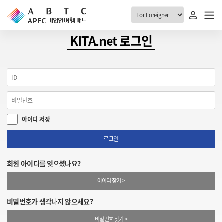
ABTC 전체메뉴
KITA.net 로그인
안내
발급현황
ABTC 제도 소개
신청진행 현황
VABTC 안내
소지자 현황
아이디 저장
발급 자격요건
고객센터
신규발급 안내
로그인
공지사항
재발급 안내
회원 아이디를 잊으셨나요?
FAQ
취소/반납 안내
아이디 찾기 >
1:1 문의
신청
비밀번호가 생각나지 않으세요?
취소
비밀번호 찾기 >