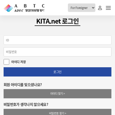
ABTC 전체메뉴
KITA.net 로그인
안내
발급현황
ABTC 제도 소개
신청진행 현황
VABTC 안내
소지자 현황
아이디 저장
발급 자격요건
고객센터
신규발급 안내
로그인
공지사항
재발급 안내
회원 아이디를 잊으셨나요?
FAQ
취소/반납 안내
아이디 찾기 >
1:1 문의
신청
비밀번호가 생각나지 않으세요?
취소
비밀번호 찾기 >