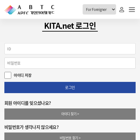
ABTC 전체메뉴
KITA.net 로그인
안내
발급현황
ABTC 제도 소개
신청진행 현황
VABTC 안내
소지자 현황
아이디 저장
발급 자격요건
고객센터
신규발급 안내
로그인
공지사항
재발급 안내
회원 아이디를 잊으셨나요?
FAQ
취소/반납 안내
아이디 찾기 >
1:1 문의
신청
비밀번호가 생각나지 않으세요?
취소
비밀번호 찾기 >