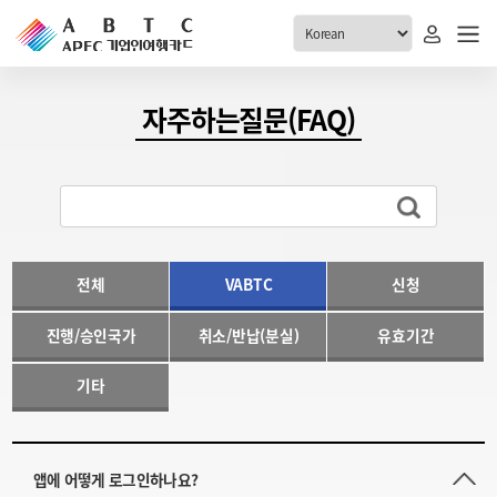
ABTC 전체메뉴
자주하는질문(FAQ)
안내
발급현황
ABTC 제도 소개
신청진행 현황
VABTC 안내
소지자 현황
발급 자격요건
전체
VABTC
신청
고객센터
신규발급 안내
진행/승인국가
취소/반납(분실)
유효기간
공지사항
재발급 안내
FAQ
취소/반납 안내
기타
1:1 문의
신청
취소
앱에 어떻게 로그인하나요?