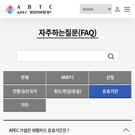
ABTC 전체메뉴
자주하는질문(FAQ)
안내
발급현황
ABTC 제도 소개
신청진행 현황
VABTC 안내
소지자 현황
발급 자격요건
전체
VABTC
신청
고객센터
신규발급 안내
진행/승인국가
취소/반납(분실)
유효기간
공지사항
재발급 안내
FAQ
취소/반납 안내
기타
1:1 문의
신청
취소
APEC 기업인 여행카드 유효기간은 ?